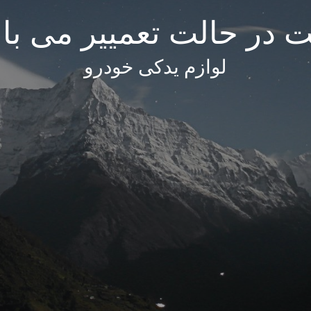
 در حالت تعمییر می با
لوازم یدکی خودرو