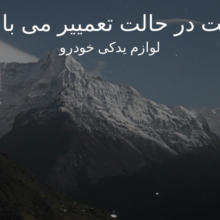
 در حالت تعمییر می با
لوازم یدکی خودرو