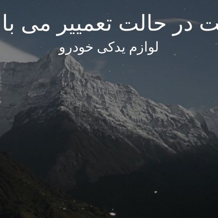
 در حالت تعمییر می با
لوازم یدکی خودرو